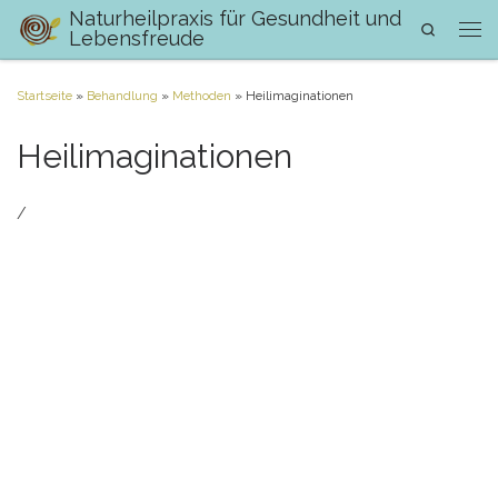
Naturheilpraxis für Gesundheit und
Search
Zum Inhalt springen
Lebensfreude
Men
Startseite
»
Behandlung
»
Methoden
»
Heilimaginationen
Heilimaginationen
/