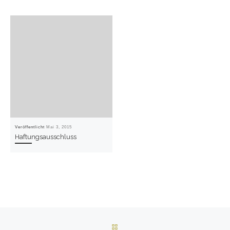
Veröffentlicht
Mai 3, 2015
Haftungsausschluss
Beitragsnavigation
ZURÜCK ZUR BEITRAGSLISTE